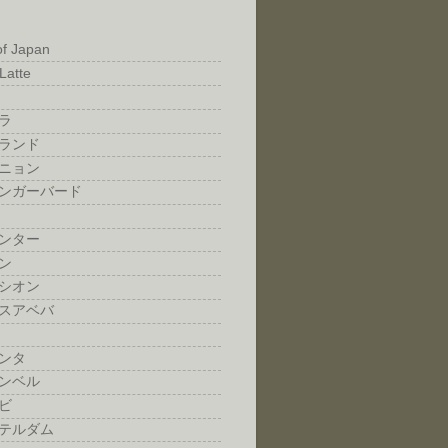
of Japan
Latte
ラ
ランド
ニョン
ンガーバード
ンター
ン
シオン
スアベバ
ンタ
ンベル
ビ
テルダム