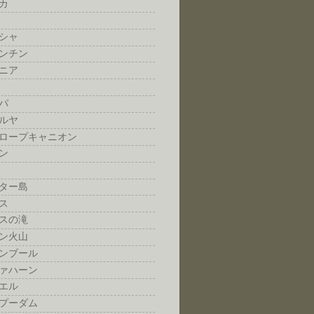
カ
シャ
ンチン
ニア
パ
ルヤ
ロープキャニオン
ン
ター島
ス
スの滝
ン火山
ンブール
ァハーン
エル
プーダム