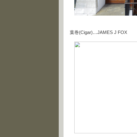
葉巻(Cigar)…JAMES J FOX