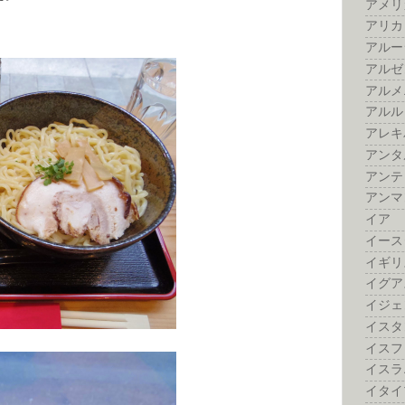
アメリ
アリカ
アルー
アルゼ
アルメ
アルル
アレキ
アンタ
アンテ
アンマ
イア
イース
イギリ
イグア
イジェ
イスタ
イスフ
イスラ
イタイ