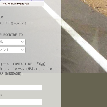
ER
ei_1986さんのツイート
UBSCRIBE TO
稿
メント
ォーム CONTACT ME 「名前
E）」, 「メール（MAIL）」, 「メ
（MESSAGE)」
ル
*