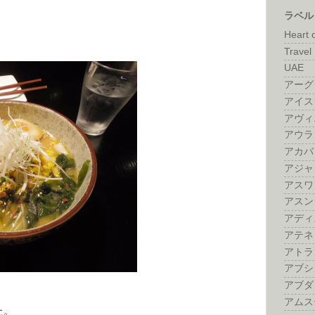
ラベル
Heart 
Travel 
UAE
アーグ
アイス
アヴィ
アウラ
アカバ
アジャ
アスワ
アスン
アディ
アテネ
アトラ
アブシ
アブダ
アムス
た。