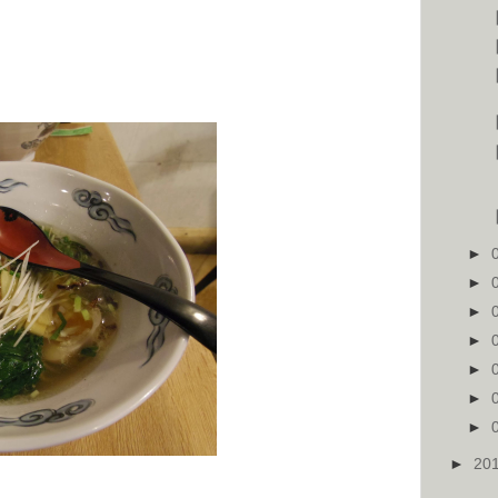
►
►
►
►
►
►
►
►
20