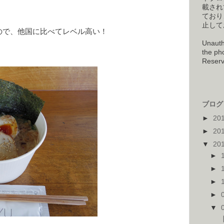
載され
ており
止して
ので、他国に比べてレベル高い！
Unauth
the pho
Reserv
ブログ 
►
20
►
20
▼
20
►
►
►
►
▼