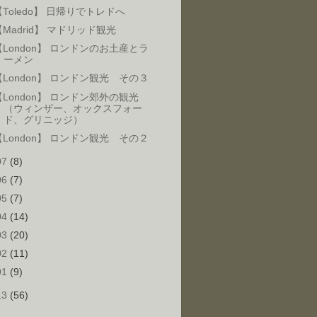
【Toledo】 日帰りでトレドへ
【Madrid】 マドリッド観光
【London】 ロンドンのお土産とラ
ーメン
【London】 ロンドン観光 その３
【London】 ロンドン郊外の観光
（ウィンザー、オックスフォー
ド、グリニッジ）
【London】 ロンドン観光 その２
07
(8)
06
(7)
05
(7)
04
(14)
03
(20)
02
(11)
01
(9)
13
(56)