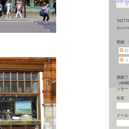
TWITT
@yoh
登録 S
投
コ
連絡フ
（NAM
ッセージ
名前
メー