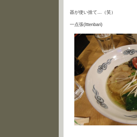
器が使い捨て…（笑）
一点張(Ittenbari)