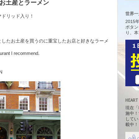
ンのお土産とラーメン
世界一
マドリッド入り！
201
ボタン
り、本
としたお土産を買うのに重宝したお店と好きなラーメ
urant I recommend.
N
HEART
現在「H
施中！
してい
載中！