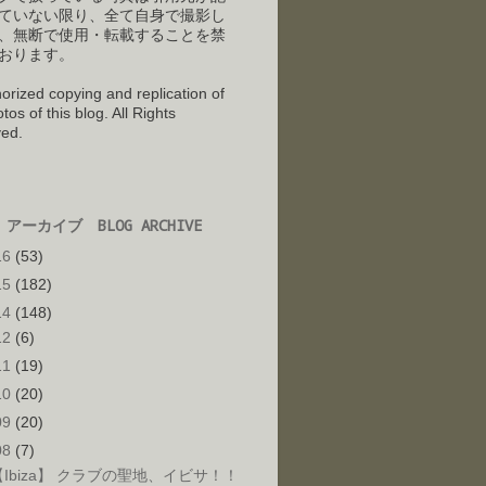
ていない限り、全て自身で撮影し
、
無断で使用・転載することを禁
おります。
orized copying and replication of
tos of this blog. All Rights
ed.
アーカイブ BLOG ARCHIVE
16
(53)
15
(182)
14
(148)
12
(6)
11
(19)
10
(20)
09
(20)
08
(7)
【Ibiza】 クラブの聖地、イビサ！！