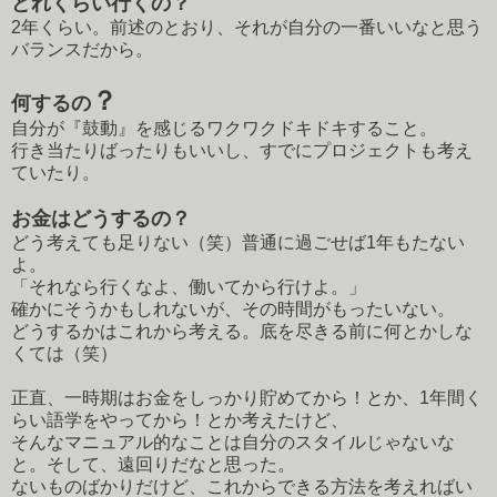
どれくらい行くの？
2年くらい。前述のとおり、それが自分の一番いいなと思う
バランスだから。
？
何するの
自分が『鼓動』を感じるワクワクドキドキすること。
行き当たりばったりもいいし、すでにプロジェクトも考え
ていたり。
お金はどうするの？
どう考えても足りない（笑）普通に過ごせば1年もたない
よ。
「それなら行くなよ、働いてから行けよ。」
確かにそうかもしれないが、その時間がもったいない。
どうするかはこれから考える。底を尽きる前に何とかしな
くては（笑）
正直、一時期はお金をしっかり貯めてから！とか、1年間く
らい語学をやってから！とか考えたけど、
そんなマニュアル的なことは自分のスタイルじゃないな
と。そして、遠回りだなと思った。
ないものばかりだけど、これからできる方法を考えればい