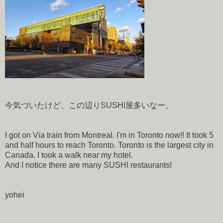
今気づいたけど、この辺りSUSHI屋多いなー。
I got on Via train from Montreal. I'm in Toronto now!! It took 5
and half hours to reach Toronto. Toronto is the largest city in
Canada. I took a walk near my hotel.
And I notice there are many SUSHI restaurants!
yohei