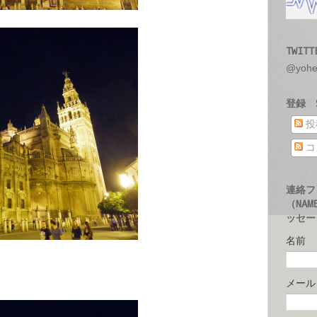
TWITT
@yoh
登録 S
投
コ
連絡フ
（NAM
ッセージ
名前
メー