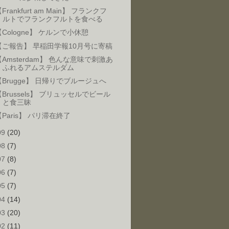
Frankfurt am Main】 フランクフ
ルトでフランクフルトを食べる
【Cologne】 ケルンで小休憩
【ご報告】 早稲田学報10月号に寄稿
【Amsterdam】 色んな意味で刺激あ
ふれるアムステルダム
【Brugge】 日帰りでブルージュへ
【Brussels】 ブリュッセルでビール
と食三昧
【Paris】 パリ滞在終了
09
(20)
08
(7)
07
(8)
06
(7)
05
(7)
04
(14)
03
(20)
02
(11)