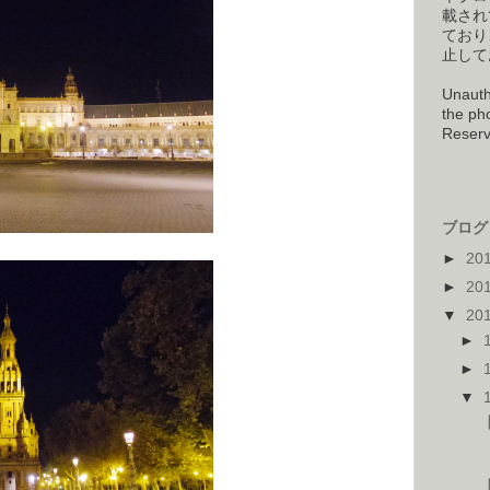
載され
ており
止して
Unauth
the pho
Reserv
ブログ 
►
20
►
20
▼
20
►
►
▼
【