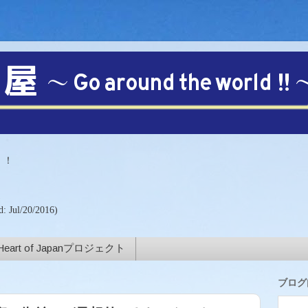
【注目!!】
！！
)
d: Jul/20/2016)
Heart of Japanプロジェクト
ブログ内