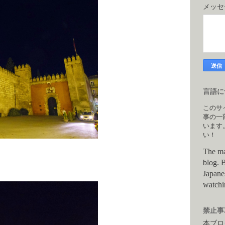
メッ
言語につ
このサ
事の一
います
い！
The ma
blog. B
Japane
watchi
禁止事項
本ブロ