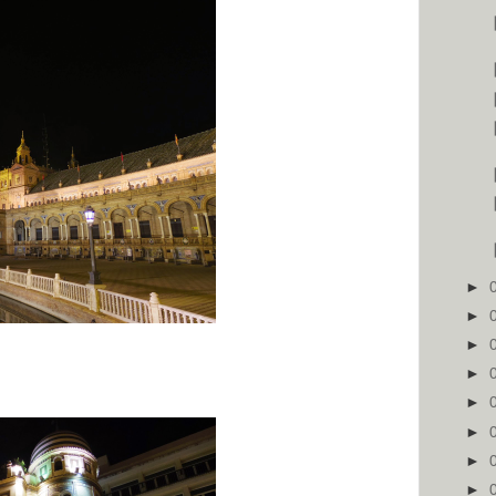
【
►
►
►
►
►
►
►
►