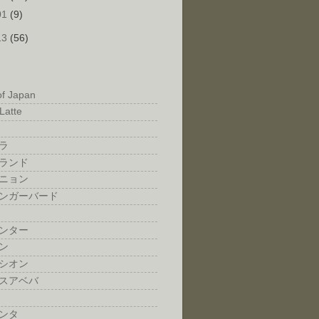
01
(9)
13
(56)
of Japan
Latte
ラ
ランド
ニョン
ンガーバード
ンター
ン
シオン
スアベバ
ンタ