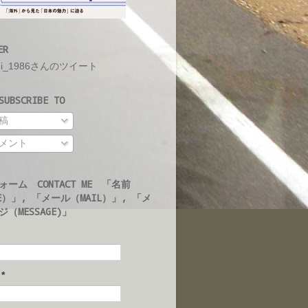
ER
ei_1986さんのツイート
UBSCRIBE TO
稿
メント
ォーム CONTACT ME 「名前
E）」, 「メール（MAIL）」, 「メ
（MESSAGE)」
ル
*