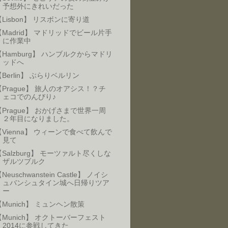
予想外にきれいだった
【Lisbon】 リスボンに寄り道
【Madrid】 マドリッドでビール片手
に作業中
【Hamburg】 ハンブルクからマドリ
ッドへ
【Berlin】 ぶらりベルリン
【Prague】 旅人のオアシス！？チ
ェコでのんびり♪
【Prague】 おかげさまで世界一周
２年目になりました。
【Vienna】 ウィーンで食べて飲んで
見て
【Salzburg】 モーツァルト尽くしな
ザルツブルク
Neuschwanstein Castle】 ノイシ
ュバンシュタイン城へ日帰りツア
ー
【Munich】 ミュンヘン散策
【Munich】 オクトーバーフェスト
2014に参戦してきた