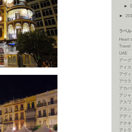
►
►
20
ラベル
Heart 
Travel 
UAE
アーグ
アイス
アヴィ
アウラ
アカバ
アジャ
アスワ
アスン
アディ
アテネ
アトラ