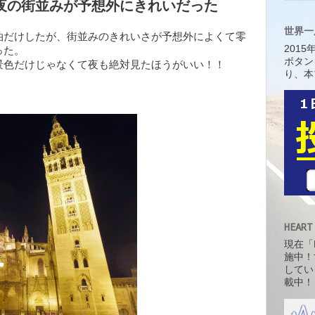
リアの夜の街並みが予想外にきれいだった
世界一
泊だけしたが、街並みのきれいさが予想外によくて零
201
った。
ボタン
景色だけじゃなくて夜も絶対見たほうがいい！！
り、本
HEART
現在「H
施中！
してい
載中！