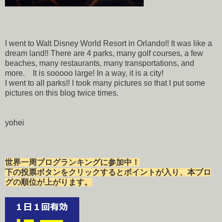
I went to Walt Disney World Resort in Orlando!! It was like a
dream land!! There are 4 parks, many golf courses, a few
beaches, many restaurants, many transportations, and
more. It is sooooo large! In a way, it is a city!
I went to all parks!! I took many pictures so that I put some
pictures on this blog twice times.
yohei
世界一周ブログランキングに参加中！
下の投票ボタンをクリックするとポイントが入り、本ブロ
グの順位が上がります。