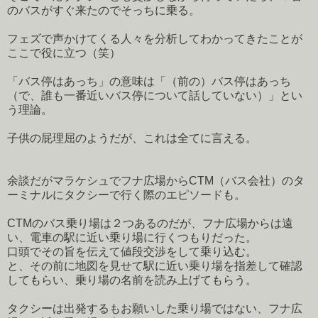
のバスがすぐ来たのでそっちに乗る。
フェズで声かけてくる人々を分析してわかってきたことが
ここで役に立つ（笑）
「バス停はあっち」の意味は「（前の）バス停はあっち
（で、誰も一番近いバス停について話していない）」とい
う理論。
子供の屁理屈のようだが、これは全てに言える。
余談だがマラケシュでフナ広場からCTM（バス会社）のタ
ーミナルにタクシーで行く際のエピソードも。
CTMのバス乗り場は２つあるのだが、フナ広場からは遠
い、電車の駅に近い乗り場に行くつもりだった。
口頭でその旨を伝えて値段交渉をして乗り込む。
と、その前に地図を見せて駅に近い乗り場を指差して確認
してもらい、乗り場の名前を読み上げてもらう。
タクシーは出発するもお願いした乗り場ではない、フナ広