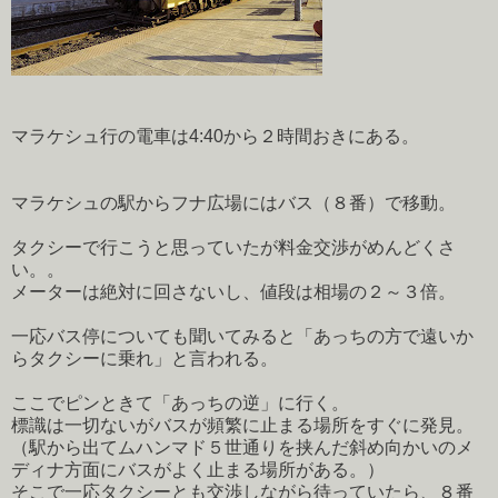
マラケシュ行の電車は4:40から２時間おきにある。
マラケシュの駅からフナ広場にはバス（８番）で移動。
タクシーで行こうと思っていたが料金交渉がめんどくさ
い。。
メーターは絶対に回さないし、値段は相場の２～３倍。
一応バス停についても聞いてみると「あっちの方で遠いか
らタクシーに乗れ」と言われる。
ここでピンときて「あっちの逆」に行く。
標識は一切ないがバスが頻繁に止まる場所をすぐに発見。
（駅から出てムハンマド５世通りを挟んだ斜め向かいのメ
ディナ方面にバスがよく止まる場所がある。）
そこで一応タクシーとも交渉しながら待っていたら、８番