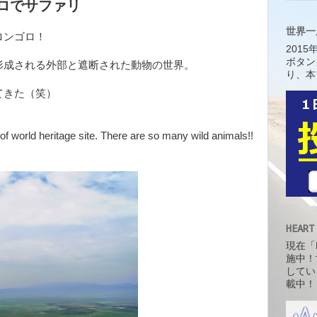
ゴロでサファリ
世界一
ロンゴロ！
201
ボタン
形成される外部と遮断された動物の世界。
り、本
てきた（笑）
of world heritage site. There are so many wild animals!!
HEART
現在「H
施中！
してい
載中！