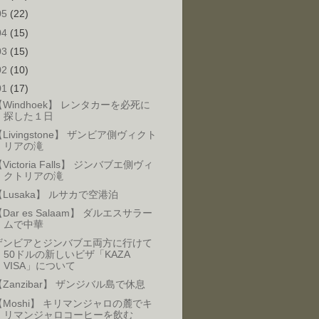
05
(22)
04
(15)
03
(15)
02
(10)
01
(17)
【Windhoek】 レンタカーを必死に
探した１日
Livingstone】 ザンビア側ヴィクト
リアの滝
Victoria Falls】 ジンバブエ側ヴィ
クトリアの滝
【Lusaka】 ルサカで空港泊
Dar es Salaam】 ダルエスサラー
ムで中華
ザンビアとジンバブエ両方に行けて
50ドルの新しいビザ「KAZA
VISA」について
【Zanzibar】 ザンジバル島で休息
【Moshi】 キリマンジャロの麓でキ
リマンジャロコーヒーを飲む