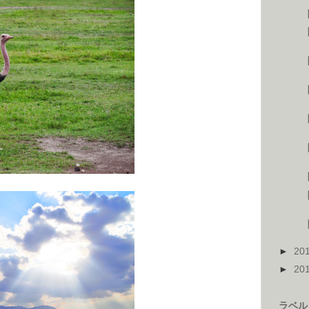
【
【
【
【
【
►
20
►
20
ラベル