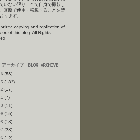
ていない限り、全て自身で撮影し
、
無断で使用・転載することを禁
おります。
orized copying and replication of
tos of this blog. All Rights
ed.
アーカイブ BLOG ARCHIVE
16
(53)
15
(182)
12
(17)
11
(7)
10
(11)
09
(15)
08
(18)
07
(23)
06
(12)