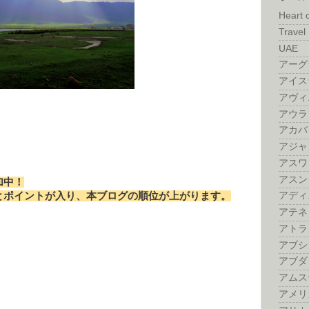
Heart 
Travel 
UAE
アーグ
アイス
アヴィ
アウラ
アカバ
アジャ
アスワ
アスン
加中！
とポイントが入り、本ブログの順位が上がります。
アディ
アテネ
アトラ
アブシ
アブダ
アムス
アメリ