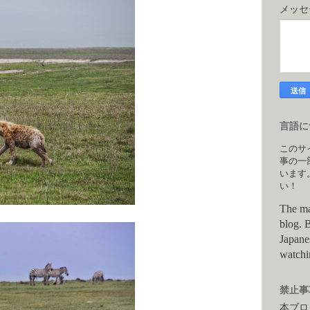
メッ
言語につ
このサ
事の一
います
い！
The ma
blog. B
Japane
watchi
禁止事項
本ブロ