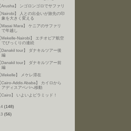
【Arusha】 ンゴロンゴロでサファリ
【Nairobi】 人との出会いが旅先の印
象を大きく変える
【Masai Mara】 ケニアのサファリ
で年越し
Mekelle-Nairobi】 エチオピア航空
でびっくりの連続
Danakil tour】 ダナキルツアー後
編
Danakil tour】 ダナキルツアー前
編
Mekelle】 メケレ滞在
Cairo-Addis Ababa】 カイロから
アディスアベバへ移動
【Cairo】 いよいよピラミッド！
14
(148)
13
(56)