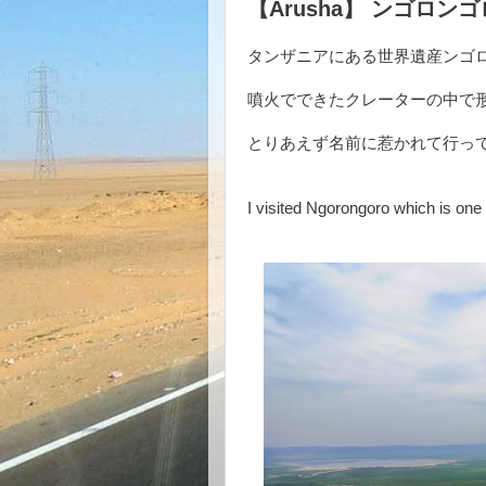
【Arusha】 ンゴロン
タンザニアにある世界遺産ンゴ
噴火でできたクレーターの中で
とりあえず名前に惹かれて行っ
I visited Ngorongoro which is one 