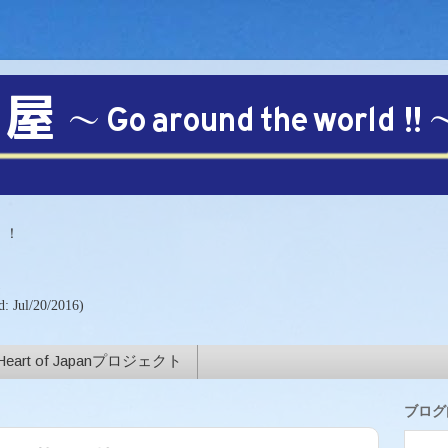
【注目!!】
！！
)
d: Jul/20/2016)
Heart of Japanプロジェクト
ブログ内