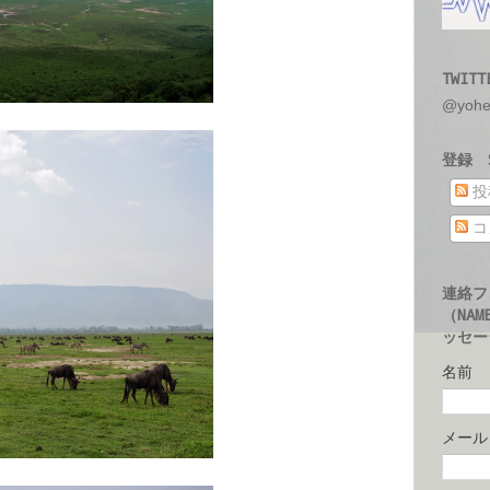
TWITT
@yoh
登録 S
投
コ
連絡フ
（NAM
ッセージ
名前
メー