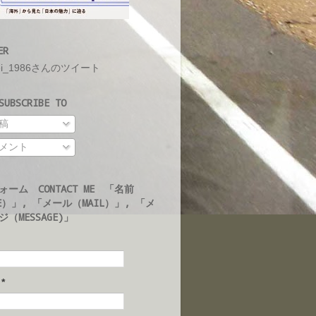
ER
ei_1986さんのツイート
UBSCRIBE TO
稿
メント
ォーム CONTACT ME 「名前
E）」, 「メール（MAIL）」, 「メ
（MESSAGE)」
ル
*