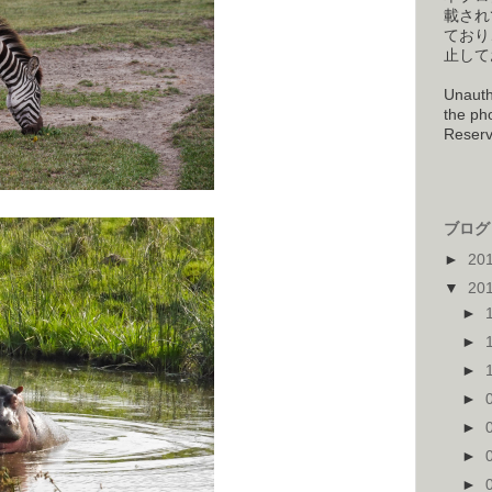
載され
ており
止して
Unauth
the pho
Reserv
ブログ 
►
20
▼
20
►
►
►
►
►
►
►