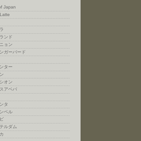
of Japan
Latte
ラ
ランド
ニョン
ンガーバード
ンター
ン
シオン
スアベバ
ンタ
ンベル
ビ
テルダム
カ