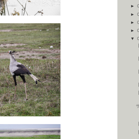
►
►
►
►
▼
【
【
【