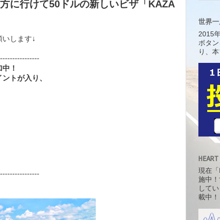
方に行けて50ドルの新しいビザ「KAZA
世界一
201
いします↓
ボタン
り、本
----------------
加中！
イントが入り、
HEART
現在「H
----------------
施中！
してい
載中！