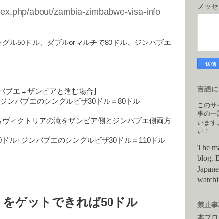
メッ
ndex.php/about/zambia-zimbabwe-visa-info
グル50ドル、ダブルorマルチで80ドル、ジンバブエ
言語につ
ンバブエ→ザンビアと進む場合】
ジンバブエのシングルビザ30ドル＝80ドル
このサ
事の一
らヴィクトリアの滝をザンビア側とジンバブエ側両方
います
い！
0ドル+ジンバブエのシングルビザ30ドル＝110ドル
The ma
blog. B
Japane
watchi
SA」をゲットできれば50ドル
禁止事項
本ブロ