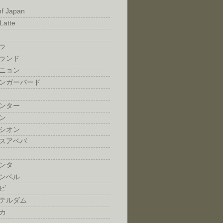
of Japan
Latte
ラ
ランド
ニョン
ンガーバード
ンター
ン
シオン
スアベバ
ンタ
ンベル
ビ
テルダム
カ