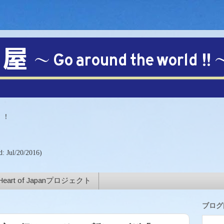
【注目!!】
！！
)
d: Jul/20/2016)
Heart of Japanプロジェクト
ブログ内