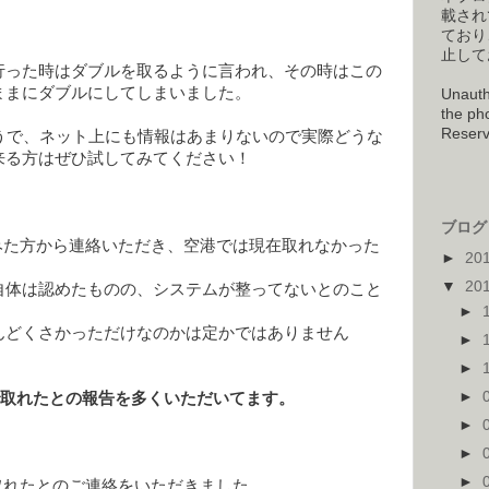
載され
ており
止して
行った時はダブルを取るように言われ、その時はこの
ままにダブルにしてしまいました。
Unauth
the pho
Reserv
うで、ネット上にも情報はあまりないので実際どうな
来る方はぜひ試してみてください！
ブログ 
試みた方から連絡いただき、空港では現在取れなかった
►
20
▼
20
自体は認めたものの、システムが整ってないとのこと
►
んどくさかっただけなのかは定かではありません
►
►
►
港で取れたとの報告を多くいただいてます。
►
►
►
で取れたとのご連絡をいただきました。