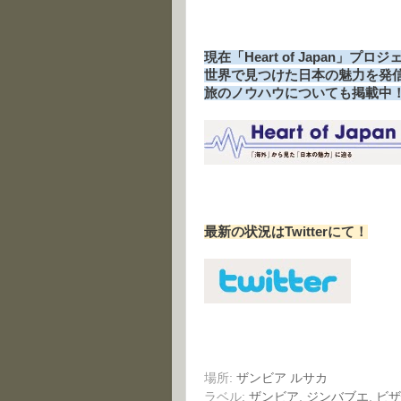
現在「Heart of Japan」プ
世界で見つけた日本の魅力を発
旅のノウハウについても掲載中
最新の状況はTwitterにて！
場所:
ザンビア ルサカ
ラベル:
ザンビア
,
ジンバブエ
,
ビザ