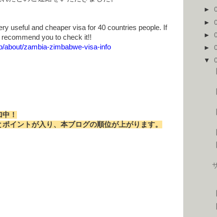
►
►
 useful and cheaper visa for 40 countries people. If
►
 recommend you to check it!!
hp/about/zambia-zimbabwe-visa-info
►
▼
【
【
加中！
とポイントが入り、本ブログの順位が上がります。
【