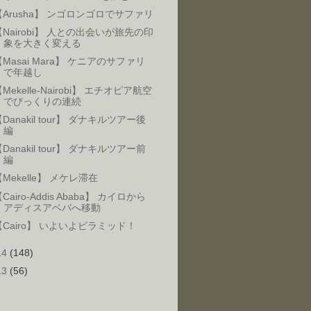
【Arusha】 ンゴロンゴロでサファリ
【Nairobi】 人との出会いが旅先の印
象を大きく変える
【Masai Mara】 ケニアのサファリ
で年越し
Mekelle-Nairobi】 エチオピア航空
でびっくりの連続
Danakil tour】 ダナキルツアー後
編
Danakil tour】 ダナキルツアー前
編
Mekelle】 メケレ滞在
Cairo-Addis Ababa】 カイロから
アディスアベバへ移動
【Cairo】 いよいよピラミッド！
14
(148)
13
(56)