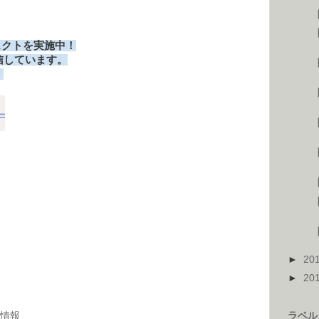
ロジェクトを実施中！
信しています。
！
【
【
【
【
【
►
20
►
20
ラベル
情報