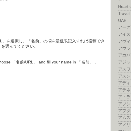
Heart 
Travel 
UAE
アーグ
アイス
RL」を選択し、「名前」の欄を最低限記入すれば投稿でき
アヴィ
」を選んでください。
アウラ
アカバ
! Choose 「名前/URL」 and fill your name in 「名前」 .
アジャ
アスワ
アスン
アディ
アテネ
アトラ
アブシ
アブダ
アムス
アメリ