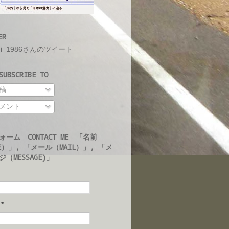
ER
ei_1986さんのツイート
UBSCRIBE TO
稿
メント
ォーム CONTACT ME 「名前
E）」, 「メール（MAIL）」, 「メ
（MESSAGE)」
ル
*