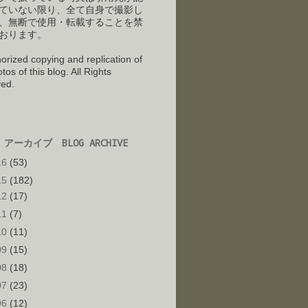
ていない限り、全て自身で撮影し
、
無断で使用・転載することを禁
おります。
orized copying and replication of
tos of this blog. All Rights
ed.
アーカイブ BLOG ARCHIVE
16
(53)
15
(182)
12
(17)
11
(7)
10
(11)
09
(15)
08
(18)
07
(23)
06
(12)