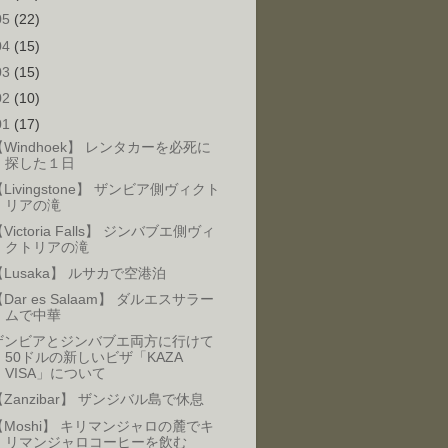
05
(22)
04
(15)
03
(15)
02
(10)
01
(17)
【Windhoek】 レンタカーを必死に
探した１日
Livingstone】 ザンビア側ヴィクト
リアの滝
Victoria Falls】 ジンバブエ側ヴィ
クトリアの滝
【Lusaka】 ルサカで空港泊
Dar es Salaam】 ダルエスサラー
ムで中華
ザンビアとジンバブエ両方に行けて
50ドルの新しいビザ「KAZA
VISA」について
【Zanzibar】 ザンジバル島で休息
【Moshi】 キリマンジャロの麓でキ
リマンジャロコーヒーを飲む