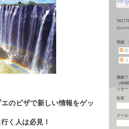
TWITT
@yoh
登録 S
投
コ
連絡フ
（NAM
ッセージ
名前
ブエのビザで新しい情報をゲッ
メー
に行く人は必見！