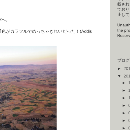
載され
ており
止して
バへ。
Unauth
the pho
色がカラフルでめっちゃきれいだった！(Addis
Reserv
ブログ 
►
20
▼
20
►
►
►
►
►
►
►