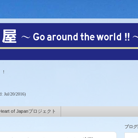
【注目!!】
！！
)
d: Jul/20/2016)
Heart of Japanプロジェクト
ブログ内