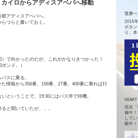
baba】 カイロからアディスアベバへ移動
世界一
首都アディスアベバへ。
201
つらつらと書いておく。
ボタン
り、本
円）で向かったのだが、これがかなりきつかった！
5ポンド。）
らバスに乗る。
情報から356番、158番、27番、400番に乗れば行
いということで、19:30にはバス停で待機。
HEART
現在「H
来ると聞いていたが、、、
施中！
してい
載中！