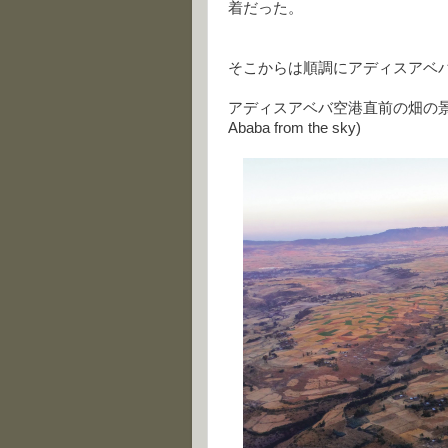
着だった。
そこからは順調にアディスアベ
アディスアベバ空港直前の畑の景
Ababa from the sky)