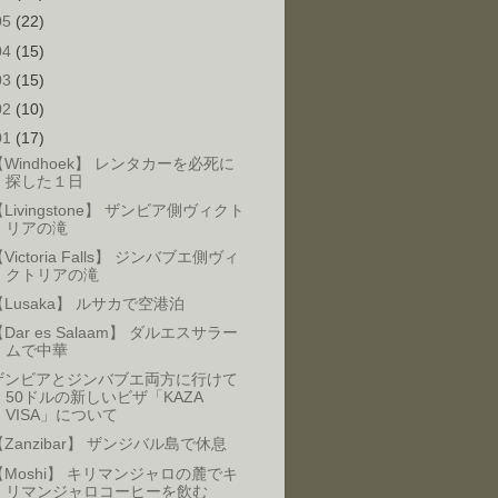
05
(22)
04
(15)
03
(15)
02
(10)
01
(17)
【Windhoek】 レンタカーを必死に
探した１日
Livingstone】 ザンビア側ヴィクト
リアの滝
Victoria Falls】 ジンバブエ側ヴィ
クトリアの滝
【Lusaka】 ルサカで空港泊
Dar es Salaam】 ダルエスサラー
ムで中華
ザンビアとジンバブエ両方に行けて
50ドルの新しいビザ「KAZA
VISA」について
【Zanzibar】 ザンジバル島で休息
【Moshi】 キリマンジャロの麓でキ
リマンジャロコーヒーを飲む