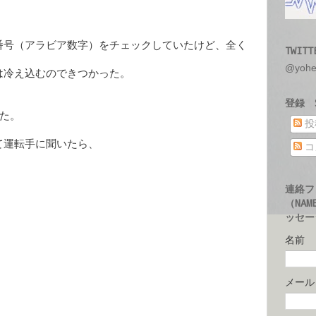
番号（アラビア数字）をチェックしていたけど、全く
TWITT
@yoh
は冷え込むのできつかった。
登録 S
来た。
投
て運転手に聞いたら、
コ
連絡フ
（NAM
ッセージ
名前
メー