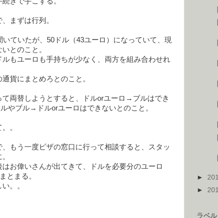
手続きで手こずる。
で、まずは行列。
聞いていたが、50ドル（43ユーロ）になっていて、現
ないとのこと。
ドルもユーロも手持ちが少なく、両方を組み合わせれ
【
の通貨にまとめろとのこと。
【
て両替しようとすると、ドルorユーロ→ブルはでき
【
ドルやブル→ドルorユーロはできないとのこと。
【
て。。
【
で、もう一度ビザの窓口に行って相談すると、スタッ
に。
後はお偉いさんが出てきて、ドルを必要分のユーロ
がまとまる。
►
20
しい。。
►
20
ラベル