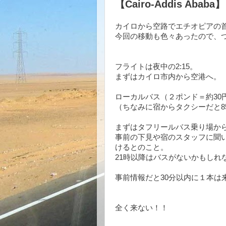
【Cairo-Addis A
カイロから空路でエチオピアの
今回の移動も色々あったので、
フライトは夜中の2:15。
まずはカイロ市内から空港へ。
ローカルバス（２ポンド＝約30
（ちなみに宿からタクシーだと8
まずはタフリールバス乗り場か
事前の下見や宿のスタッフに聞いた
けるとのこと。
21時以降はバスがないかもしれな
事前情報だと30分以内に１本は
全く来ない！！