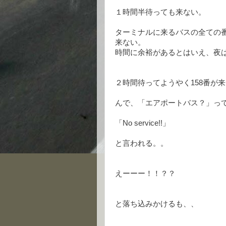
１時間半待っても来ない。
ターミナルに来るバスの全ての
来ない。
時間に余裕があるとはいえ、夜
２時間待ってようやく158番が
んで、「エアポートバス？」っ
「No service!!」
と言われる。。
えーーー！！？？
と落ち込みかけるも、、