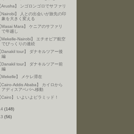
【Arusha】 ンゴロンゴロでサファリ
【Nairobi】 人との出会いが旅先の印
象を大きく変える
【Masai Mara】 ケニアのサファリ
で年越し
Mekelle-Nairobi】 エチオピア航空
でびっくりの連続
Danakil tour】 ダナキルツアー後
編
Danakil tour】 ダナキルツアー前
編
Mekelle】 メケレ滞在
Cairo-Addis Ababa】 カイロから
アディスアベバへ移動
【Cairo】 いよいよピラミッド！
14
(148)
13
(56)