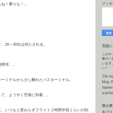
メッ
んね！乗りな！」
、20～30分は待たされる。
言語につ
このサ
事の一
います
時間半。。
い！
The ma
ターミナルから少し離れたバスターミナル。
blog. B
Japane
watchi
して、ようやく空港に到着。。
禁止事項
に、いつもと変わらずフライト２時間半前くらいの到
本ブロ