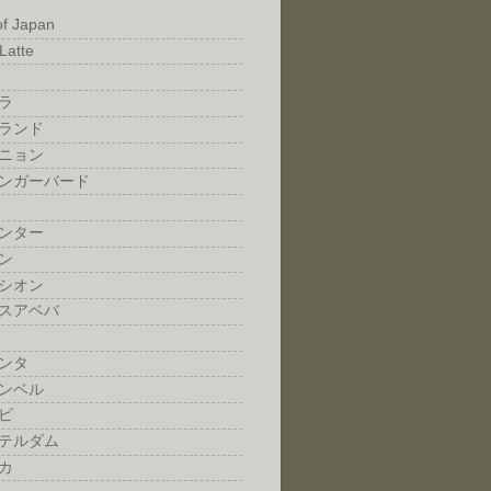
of Japan
Latte
ラ
ランド
ニョン
ンガーバード
ンター
ン
シオン
スアベバ
ンタ
ンベル
ビ
テルダム
カ