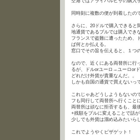
空港ではアライバルビザの購入
同時刻に複数の便が到着したの
さらに、20ドルで購入できると
地通貨であるブルでは購入でき
フランスで盗難に遭ったため、
ば何とか払える。
窓口でその旨を伝えると、１つ
なので、近くにある両替所に行っ
るが、ドルorユーロ→ユーロor
どれだけ外貨が貴重なんだ。。
しかも自国の通貨で買えないっ
これじゃあどうしようもないの
フも同行して両替所へ行くこと
両替所は頑なに拒否するも、最
+残額をブルに変えることで話
少しでも外貨は溜め込みたいら
これでようやくビザゲット！