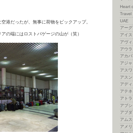
Heart 
Travel 
UAE
な空港だったが、無事に荷物をピックアップ。
アーグ
リアの端にはロストバゲージの山が（笑）
アイス
アヴィ
アウラ
アカバ
アジャ
アスワ
アスン
アディ
アテネ
アトラ
アブシ
アブダ
アムス
アメリ