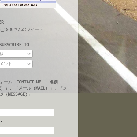
ER
ei_1986さんのツイート
UBSCRIBE TO
稿
メント
ォーム CONTACT ME 「名前
E）」, 「メール（MAIL）」, 「メ
（MESSAGE)」
ル
*