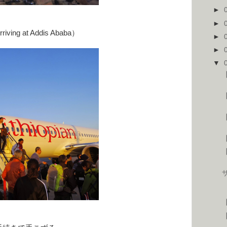
►
►
 at Addis Ababa）
►
►
▼
【
【
【