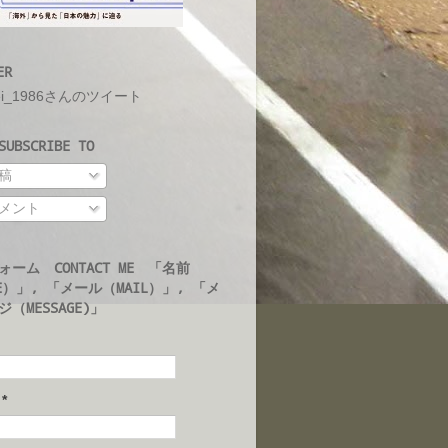
ER
ei_1986さんのツイート
UBSCRIBE TO
稿
メント
ォーム CONTACT ME 「名前
E）」, 「メール（MAIL）」, 「メ
（MESSAGE)」
ル
*