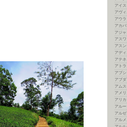
アイス
アヴィ
アウラ
アカバ
アジャ
アスワ
アスン
アディ
アテネ
アトラ
アブシ
アブダ
アムス
アメリ
アリカ
アルー
アルゼ
アルメ
アルル