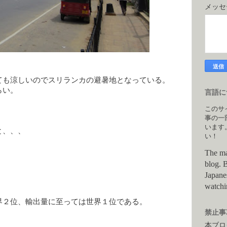
メッ
ても涼しいのでスリランカの避暑地となっている。
らい。
言語につ
このサ
事の一
います
と、、、
い！
The ma
blog. B
Japane
watchi
。
界２位、輸出量に至っては世界１位である。
禁止事項
本ブロ