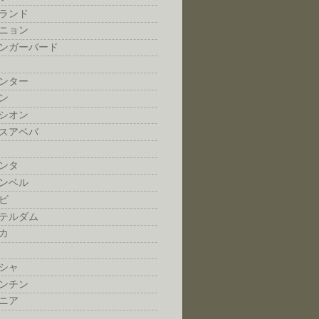
ランド
ニョン
ンガーバード
ンター
ン
シオン
スアベバ
ンタ
ンベル
ビ
テルダム
カ
シャ
ンチン
ニア