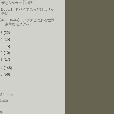
ザとSIMカードの話
【Dubai】 ドバイで気分だけはリッ
チに
【Abu Dhabi】 アブダビにある世界
一豪華なモスクへ
05
(22)
04
(15)
03
(15)
02
(10)
01
(17)
14
(148)
13
(56)
of Japan
Latte
ラ