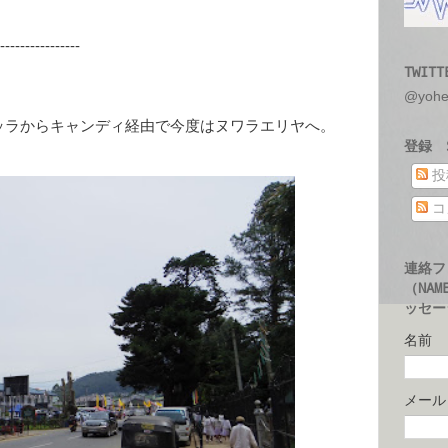
----------------
TWITT
@yoh
ッラからキャンディ経由で今度はヌワラエリヤへ。
登録 S
投
コ
連絡フ
（NAM
ッセージ
名前
メー