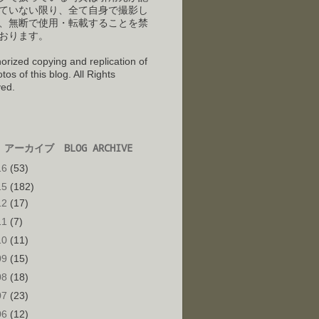
ていない限り、全て自身で撮影し
、
無断で使用・転載することを禁
おります。
orized copying and replication of
tos of this blog. All Rights
ed.
アーカイブ BLOG ARCHIVE
16
(53)
15
(182)
12
(17)
11
(7)
10
(11)
09
(15)
08
(18)
07
(23)
06
(12)