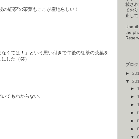
載され
後の紅茶”の茶葉もここが産地らしい！
ており
止して
Unauth
the pho
Reserv
まなくては！」という思い付きで午後の紅茶の茶葉を
とにした（笑）
ブログ 
►
20
▼
20
►
聞いてもわからない。
►
►
►
►
►
▼