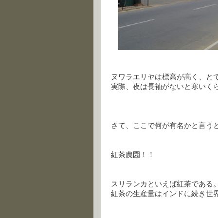
ヌワラエリヤは標高が高く、と
実際、夜は長袖がないと寒いく
さて、ここで何が有名かと言う
紅茶農園！！
スリランカといえば紅茶である
紅茶の生産量はインドに続き世