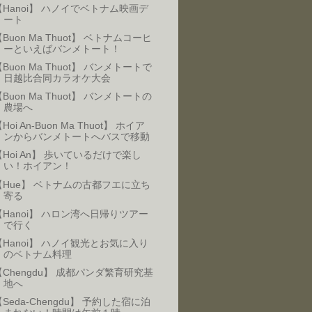
【Hanoi】 ハノイでベトナム映画デ
ート
Buon Ma Thuot】 ベトナムコーヒ
ーといえばバンメトート！
Buon Ma Thuot】 バンメトートで
日越比合同カラオケ大会
Buon Ma Thuot】 バンメトートの
農場へ
Hoi An-Buon Ma Thuot】 ホイア
ンからバンメトートへバスで移動
【Hoi An】 歩いているだけで楽し
い！ホイアン！
【Hue】 ベトナムの古都フエに立ち
寄る
【Hanoi】 ハロン湾へ日帰りツアー
で行く
【Hanoi】 ハノイ観光とお気に入り
のベトナム料理
【Chengdu】 成都パンダ繁育研究基
地へ
【Seda-Chengdu】 予約した宿に泊