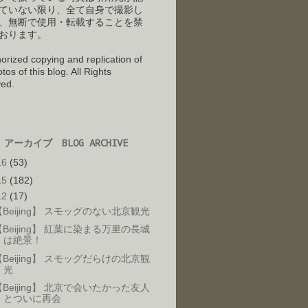
ていない限り、全て自身で撮影し
、
無断で使用・転載することを禁
おります。
orized copying and replication of
tos of this blog. All Rights
ed.
アーカイブ BLOG ARCHIVE
16
(53)
15
(182)
12
(17)
【Beijing】 スモッグのない北京観光
【Beijing】 紅葉に染まる万里の長城
は絶景！
【Beijing】 スモッグだらけの北京観
光
【Beijing】 北京で会いたかった友人
とついに再会