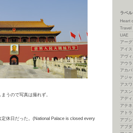
ラベル
Heart 
Travel 
UAE
アーグ
アイス
アヴィ
アウラ
アカバ
アジャ
アスワ
アスン
しまうので写真は撮れず。
アディ
アテネ
アトラ
(National Palace is closed every
アブシ
アブダ