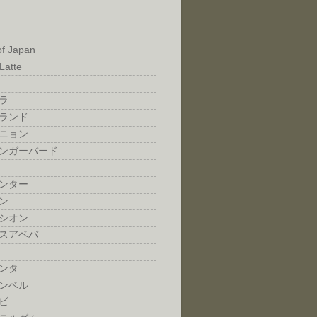
of Japan
Latte
ラ
ランド
ニョン
ンガーバード
ンター
ン
シオン
スアベバ
ンタ
ンベル
ビ