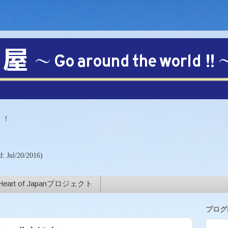
【注目!!】
！！
)
d: Jul/20/2016)
Heart of Japanプロジェクト
ブログ内