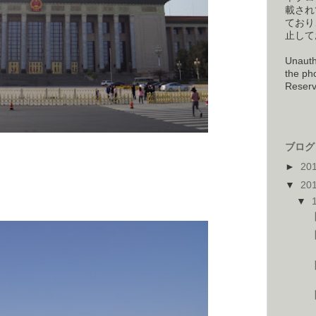
載され
ており
止して
Unauth
the pho
Reserv
ブログ 
►
20
▼
20
▼