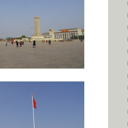
【
【
【
【