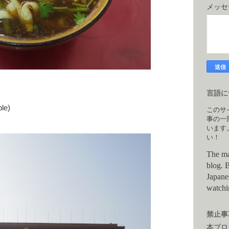
メッ
言語につ
le)
このサ
事の一
います
い！
The ma
blog. B
Japane
watchi
禁止事項
本ブロ