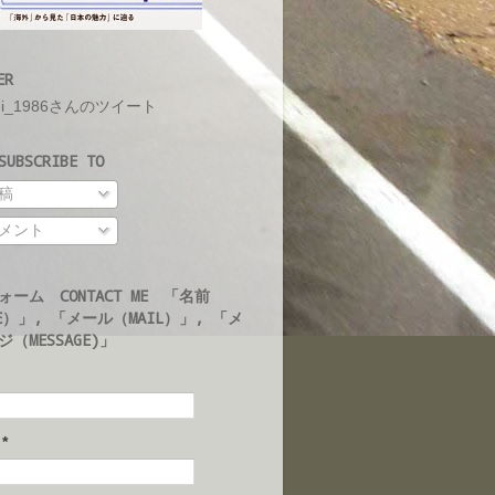
ER
ei_1986さんのツイート
UBSCRIBE TO
稿
メント
ォーム CONTACT ME 「名前
E）」, 「メール（MAIL）」, 「メ
（MESSAGE)」
ル
*