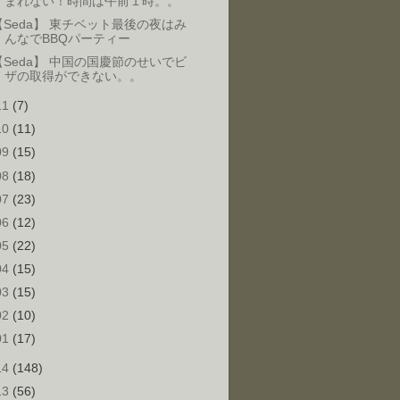
まれない！時間は午前１時。。
【Seda】 東チベット最後の夜はみ
んなでBBQパーティー
【Seda】 中国の国慶節のせいでビ
ザの取得ができない。。
11
(7)
10
(11)
09
(15)
08
(18)
07
(23)
06
(12)
05
(22)
04
(15)
03
(15)
02
(10)
01
(17)
14
(148)
13
(56)