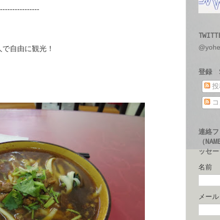
----------------
TWITT
@yoh
人で自由に観光！
登録 S
投
コ
連絡フ
（NAM
ッセージ
名前
メー