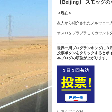
【Beijing】 スモッ
＜現在＞
友人から紹介されたノルウェー
オスロをプラプラしてカウント
--------------------------------------------
世界一周ブログランキングに３月
投票ボタンをクリックするとポ
本ブログの順位が上がります。
にほんブログ村