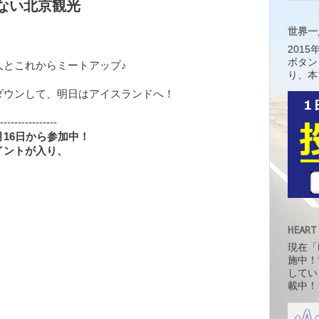
グのない北京観光
世界一
201
ボタン
人とこれからミートアップ♪
り、本
ダウンして、明日はアイスランドへ！
----------------
16日から参加中！
イントが入り、
HEART
現在「H
施中！
してい
載中！