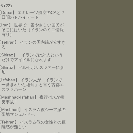
05
(22)
【Dubai】 エミレーツ航空のCAと２
日間のドバイデート
【Iran】 世界で一番やさしい国民が
そこにはいた（イランのミニ情報
有り）
【Tehran】 イランの国内線が安すぎ
る
【Shiraz】 イランでは外人という
だけでアイドルになれます
【Shiraz】 ペルセポリスツアーに参
加
【Isfahan】 イラン人が「イランで
一番きれいな場所」と言う古都エ
スファハーン
Mashhad-Isfahan】 夜行バスが衝
突事故！
【Mashhad】 イスラム教シーア派の
聖地マシュハドへ
【Tehran】 イスラム教の女性との距
離感が難しい