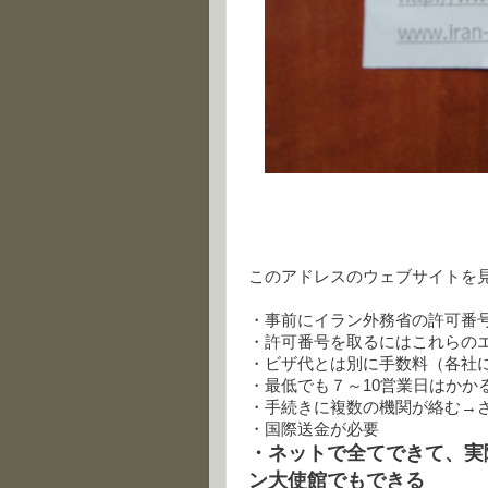
このアドレスのウェブサイトを
・事前にイラン外務省の許可番
・許可番号を取るにはこれらの
・ビザ代とは別に手数料（各社
・最低でも７～10営業日はかか
・手続きに複数の機関が絡む→
・国際送金が必要
・ネットで全てできて、実
ン大使館でもできる