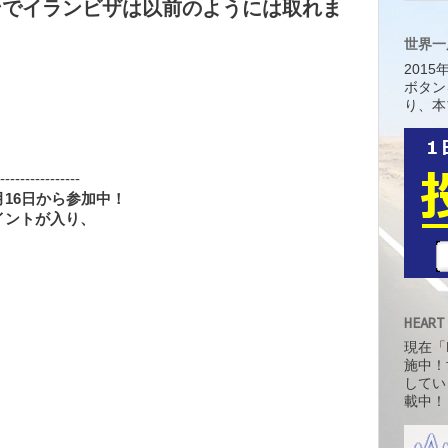
ブゾンでイランビザは以前のようには取れま
世界一
201
ボタン
り、本
----------------
16日から参加中！
イントが入り、
HEART
現在「H
施中！
してい
載中！