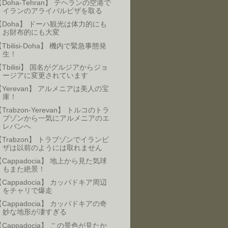
【Doha-Tehran】 テヘランの空港で
イランのアライバルビザを取る
【Doha】 ドーハ観光は体力的にも
お財布的にも大変
Tbilisi-Doha】 機内で緊急事態発
生！
【Tbilisi】 国名がグルジアからジョ
ージアに変更されています
【Yerevan】 アルメニアは美人の宝
庫！
Trabzon-Yerevan】 トルコのトラ
ブゾンから一気にアルメニアのエ
レバンへ
【Trabzon】 トラブゾンでイランビ
ザは以前のようには取れません
【Cappadocia】 地上から見た気球
もまた絶景！
【Cappadocia】 カッパドキア周辺
をチャリで爆走
【Cappadocia】 カッパドキアの奇
妙な地形が凄すぎる
【Cappadocia】 この景色が見たか