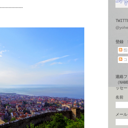
----------------
TWITT
@yoh
登録 S
投
コ
連絡フ
（NAM
ッセージ
名前
メー