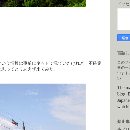
メッ
。
言語につ
このサ
という情報は事前にネットで見ていたけれど、不確定
事の一
と思ってとりあえず来てみた。
います
い！
The ma
blog. B
Japane
watchi
禁止事項
本ブロ