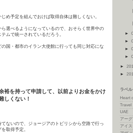
かじめ予定を組んでおけば取得自体は難しくない。
から選べるようになっているので、おそらく世界中の
►
ステムで統一されているだろう。
►
どの国・都市のイラン大使館に行っても同じ対応にな
►
►
►
20
►
20
ラベル
余裕を持って申請して、以前よりお金をかけ
Heart 
難しくない！
Travel 
UAE
アーグ
待てないので、ジョージアのトビリシから空路で行っ
アイス
ザを取得予定。