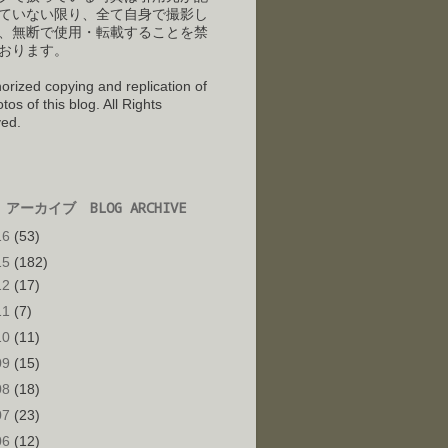
ていない限り、全て自身で撮影し
、
無断で使用・転載することを禁
おります。
orized copying and replication of
tos of this blog. All Rights
ed.
アーカイブ BLOG ARCHIVE
16
(53)
15
(182)
12
(17)
11
(7)
10
(11)
09
(15)
08
(18)
07
(23)
06
(12)