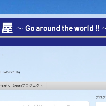
【注目!!】
！！
)
d: Jul/20/2016)
Heart of Japanプロジェクト
ブログ内