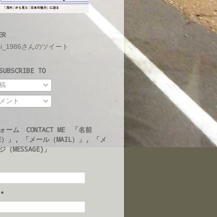
ER
ei_1986さんのツイート
UBSCRIBE TO
稿
メント
ォーム CONTACT ME 「名前
E）」, 「メール（MAIL）」, 「メ
（MESSAGE)」
ル
*