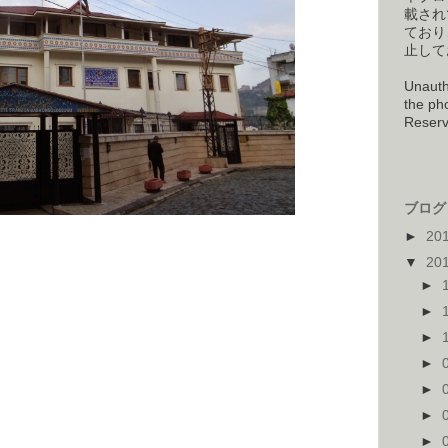
載され
ており
止して
Unauth
the pho
Reserv
ブログ 
►
20
▼
20
►
）
►
►
►
►
►
►