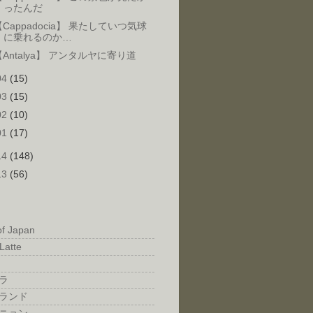
ったんだ
【Cappadocia】 果たしていつ気球
に乗れるのか…
【Antalya】 アンタルヤに寄り道
04
(15)
03
(15)
02
(10)
01
(17)
14
(148)
13
(56)
of Japan
Latte
ラ
ランド